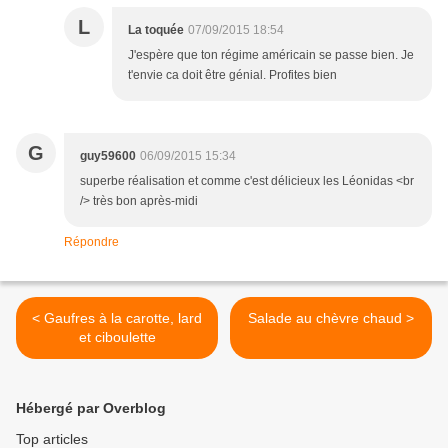
L
La toquée
07/09/2015 18:54
J'espère que ton régime américain se passe bien. Je
t'envie ca doit être génial. Profites bien
G
guy59600
06/09/2015 15:34
superbe réalisation et comme c'est délicieux les Léonidas <br
/> très bon après-midi
Répondre
< Gaufres à la carotte, lard
Salade au chèvre chaud >
et ciboulette
Hébergé par Overblog
Top articles