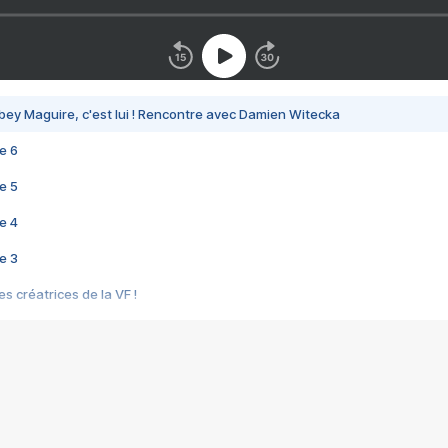
bey Maguire, c'est lui ! Rencontre avec Damien Witecka
e 6
e 5
e 4
e 3
s créatrices de la VF !
e 2
e 1
e Mektoub My Love arrive enfin ! Rencontre avec Shaïn Boumedine et Sal
i : après Toni en famille