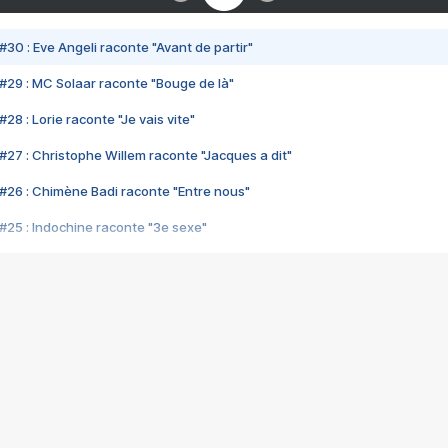
#30 : Eve Angeli raconte "Avant de partir"
#29 : MC Solaar raconte "Bouge de là"
28 : Lorie raconte "Je vais vite"
#27 : Christophe Willem raconte "Jacques a dit"
#26 : Chimène Badi raconte "Entre nous"
#25 : Indochine raconte "3e sexe"
#24 : Zaho raconte "C'est chelou"
#23 : Patrick Bruel raconte "Au café des délices"
#22 : Kyo raconte "Le chemin"
#21 : Nolwenn Leroy raconte "Cassé"
#20 : Patrick Hernandez raconte "Born to be alive"
#19 : Lorie raconte "Près de moi"