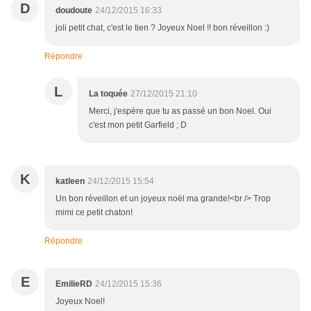
D
doudoute
24/12/2015 16:33
joli petit chat, c'est le tien ? Joyeux Noel !! bon réveillon :)
Répondre
L
La toquée
27/12/2015 21:10
Merci, j'espère que tu as passé un bon Noel. Oui
c'est mon petit Garfield ; D
K
katleen
24/12/2015 15:54
Un bon réveillon et un joyeux noël ma grande!<br /> Trop
mimi ce petit chaton!
Répondre
E
EmilieRD
24/12/2015 15:36
Joyeux Noel!