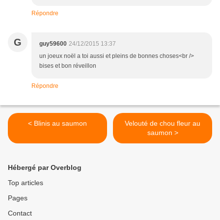
Répondre
G
guy59600
24/12/2015 13:37
un joeux noël a toi aussi et pleins de bonnes choses<br />
bises et bon réveillon
Répondre
< Blinis au saumon
Velouté de chou fleur au
saumon >
Hébergé par Overblog
Top articles
Pages
Contact