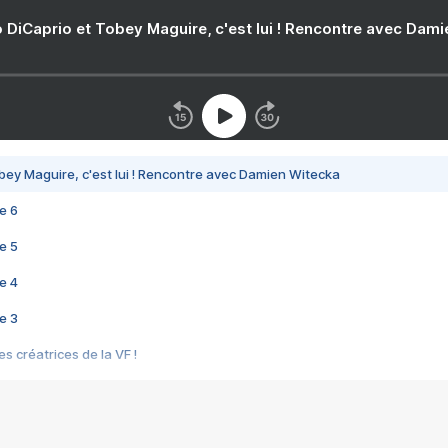
 DiCaprio et Tobey Maguire, c'est lui ! Rencontre avec Dam
bey Maguire, c'est lui ! Rencontre avec Damien Witecka
e 6
e 5
e 4
e 3
s créatrices de la VF !
e 2
e 1