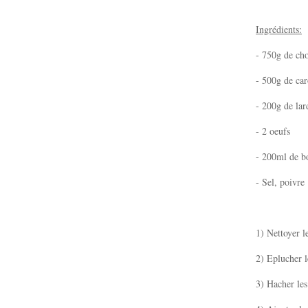
Ingrédients:
- 750g de ch
- 500g de car
- 200g de la
- 2 oeufs
- 200ml de b
- Sel, poivre
1) Nettoyer l
2) Eplucher l
3) Hacher les