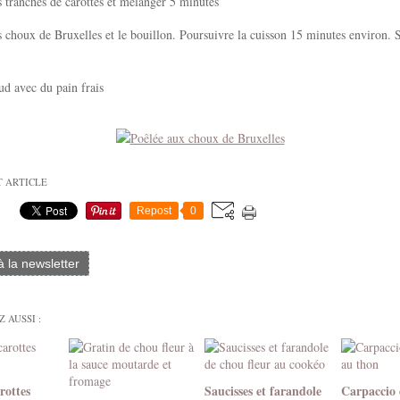
s tranches de carottes et mélanger 5 minutes
s choux de Bruxelles et le bouillon. Poursuivre la cuisson 15 minutes environ. S
ud avec du pain frais
T ARTICLE
Repost
0
 à la newsletter
 AUSSI :
rottes
Saucisses et farandole
Carpaccio 