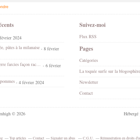
ndre
écents
Suivez-moi
Flux RSS
février 2024
e, pâtes à la milanaise
Pages
- 8 février
Catégories
Pommes de terre farcies façon raclette
- 6 février
La toquée surfe sur la blogosphèr
x pommes
Newsletter
- 4 février 2024
Contact
mhigh © 2026
Hébergé
og
Top articles
Contact
Signaler un abus
C.G.U.
Rémunération en droits d'a