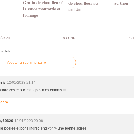
Gratin de chou fleur à
de chou fleur au
au thon
la sauce moutarde et
cookéo
fromage
CÉDENT
ACCUEIL
ART
article
Ajouter un commentaire
hris
12/01/2023 21:14
adore ces choux mais pas mes enfants !!!
ndre
uy59620
12/01/2023 20:08
lie poêlée et bons ingrédients<br /> une bonne soirée