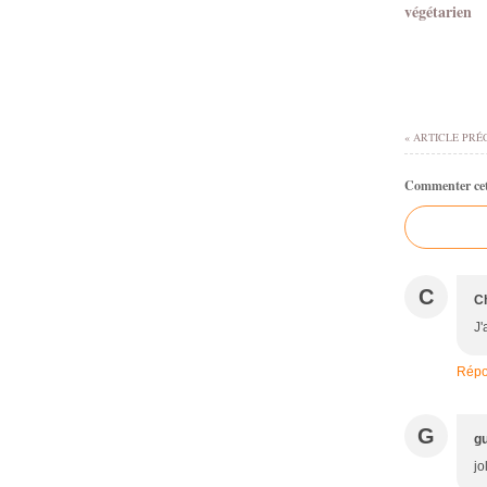
végétarien
« ARTICLE PRÉ
Commenter cet 
C
C
J'
Répo
G
g
jo