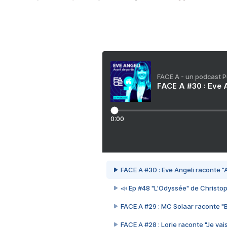
FACE A - un podcast 
FACE A #30 : Eve A
0:00
FACE A #30 : Eve Angeli raconte "A
📣 Ep #48 "L'Odyssée" de Christo
FACE A #29 : MC Solaar raconte "
FACE A #28 : Lorie raconte "Je vais