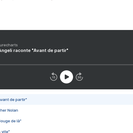
Purecharts
ngeli raconte "Avant de partir"
vant de partir"
pher Nolan
Bouge de là"
 vite"