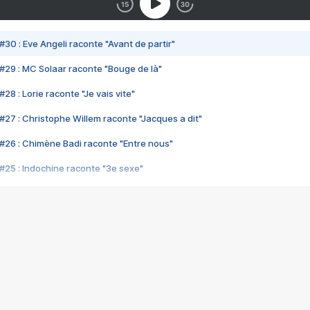
#30 : Eve Angeli raconte "Avant de partir"
#29 : MC Solaar raconte "Bouge de là"
28 : Lorie raconte "Je vais vite"
#27 : Christophe Willem raconte "Jacques a dit"
#26 : Chimène Badi raconte "Entre nous"
#25 : Indochine raconte "3e sexe"
#24 : Zaho raconte "C'est chelou"
#23 : Patrick Bruel raconte "Au café des délices"
#22 : Kyo raconte "Le chemin"
#21 : Nolwenn Leroy raconte "Cassé"
#20 : Patrick Hernandez raconte "Born to be alive"