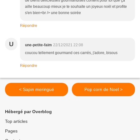
de biens délicieuses gourmandises content pour toi que ça
aille beaucoup mieux je te souhaite un joyeux noël et profite
s'en bien<br /> une bonne soirée
Répondre
U
une-petite-faim
22/12/2021 22:08
coucou tellement gourmand ces carrés, j'adore, bisous
Répondre
< Sapin meringué
Pop corn de Noel >
Hébergé par Overblog
Top articles
Pages