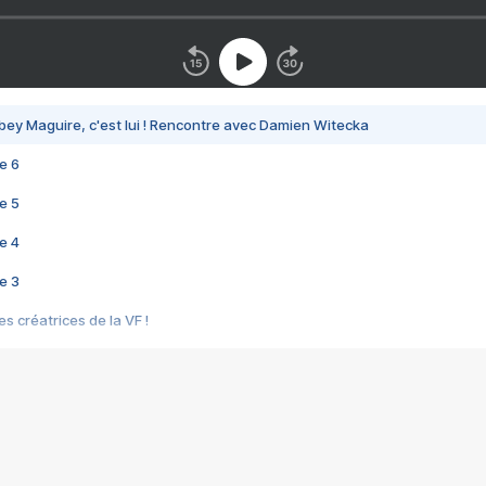
bey Maguire, c'est lui ! Rencontre avec Damien Witecka
e 6
e 5
e 4
e 3
s créatrices de la VF !
e 2
e 1
e Mektoub My Love arrive enfin ! Rencontre avec Shaïn Boumedine et Sal
i : après Toni en famille