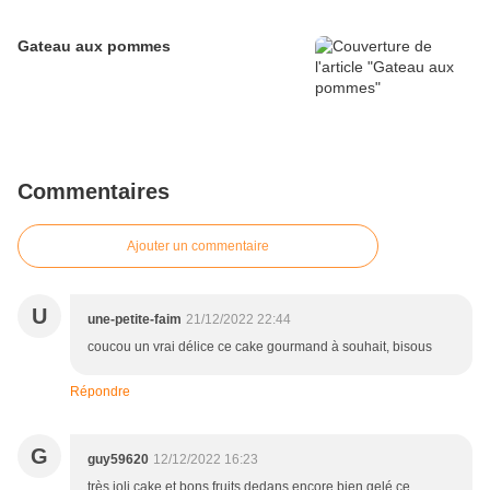
Gateau aux pommes
Commentaires
Ajouter un commentaire
U
une-petite-faim
21/12/2022 22:44
coucou un vrai délice ce cake gourmand à souhait, bisous
Répondre
G
guy59620
12/12/2022 16:23
très joli cake et bons fruits dedans encore bien gelé ce