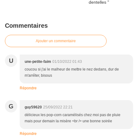
Commentaires
Ajouter un commentaire
U
une-petite-faim
01/10/2022 01:43
coucou si j'ai le malheur de mettre le nez dedans, dur de
m'arrêter, bisous
Répondre
G
guy59620
25/09/2022 22:21
délicieux les pop-corn caramélisés chez moi pas de pluie
mais pour demain la misère <br /> une bonne soirée
Répondre