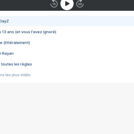
 DayZ
 a 13 ans (et vous l'avez ignoré)
e (littéralement)
im Rayan
 toutes les règles
s les jeux vidéo
us choquant de Rockstar ? - Le scandale BULLY
e plus moche de Steam
du RÊVE tourne au CAUCHEMAR
pendant 8 heures
it… à tort