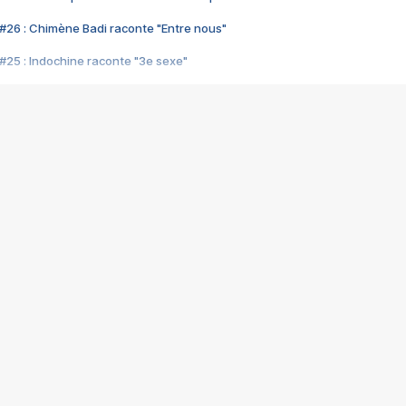
#26 : Chimène Badi raconte "Entre nous"
#25 : Indochine raconte "3e sexe"
#24 : Zaho raconte "C'est chelou"
#23 : Patrick Bruel raconte "Au café des délices"
#22 : Kyo raconte "Le chemin"
#21 : Nolwenn Leroy raconte "Cassé"
#20 : Patrick Hernandez raconte "Born to be alive"
#19 : Lorie raconte "Près de moi"
#18 : Michael Jones raconte "A nos actes manqués" (avec Jean-Jacque
#17 : Khaled raconte "Aïcha"
#16 : Corneille raconte "Parce qu'on vient de loin"
#15 : Indochine raconte "L'aventurier"