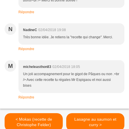
bons!<br /> Merci et bonne soirée !
Répondre
N
NadineC
02/04/2018 19:08
Très bonne idée. Je retiens la "recette qui change". Merci.
Répondre
M
micheleasthon83
02/04/2018 18:05
Un joli accompagnement pour le gigot de Pâques ou non .<br
/> Avec cette recette tu régales Mr Espigaou et moi aussi
bises
Répondre
< Mokas (recette de
Lasagne au saumon et
Christophe Felder)
curry >