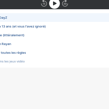
 DayZ
 a 13 ans (et vous l'avez ignoré)
e (littéralement)
im Rayan
 toutes les règles
s les jeux vidéo
us choquant de Rockstar ? - Le scandale BULLY
e plus moche de Steam
du RÊVE tourne au CAUCHEMAR
pendant 8 heures
it… à tort