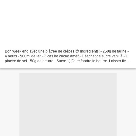
Bon week end avec une plâtrée de crêpes 😊 Ingredients: - 250g de farine -
4 oeufs - 500ml de lait - 3 cas de cacao amer - 1 sachet de sucre vanillé - 1
pincée de sel - 50g de beurre - Sucre 1) Faire fondre le beurre. Laisser tiédir
2) Dans un plat mélanger...