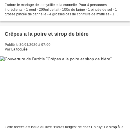
J'adore le mariage de la myrtille et la cannelle. Pour 4 personnes
Ingrédients: - 1 oeuf - 200ml de lait - 100g de farine - 1 pincée de sel - 1
grosse pincée de cannelle - 4 grosses cas de confiture de myrtilles - 1
bombe de chantilly - Sucre glace -...
Crêpes a la poire et sirop de bière
Publié le 30/01/2020 à 07:00
Par
La toquée
Cette recette est issue du livre "Bières belges" de chez Colruyt. Le sirop à la