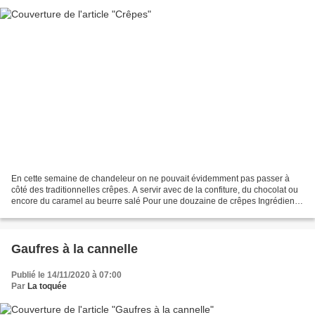
En cette semaine de chandeleur on ne pouvait évidemment pas passer à
côté des traditionnelles crêpes. A servir avec de la confiture, du chocolat ou
encore du caramel au beurre salé Pour une douzaine de crêpes Ingrédients:
- 1 pincée de sel - 300g de farine...
Gaufres à la cannelle
Publié le 14/11/2020 à 07:00
Par
La toquée