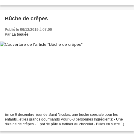
poivron rouge grillé - 120g...
Bûche de crêpes
Publié le 06/12/2019 à 07:00
Par
La toquée
En ce 6 décembre, jour de Saint Nicolas, une bûche spéciale pour les
enfants...et les grands gourmands Pour 6-8 personnes Ingrédients: - Une
dizaine de crêpes - 1 pot de pâte a tartiner au chocolat - Billes en sucre 1)
Passer la pâte a tartiner quelques...