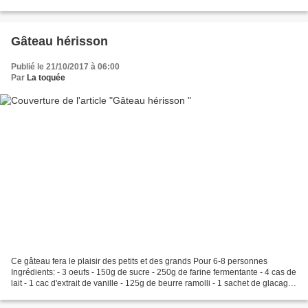
Ingrédients: Pour le lemon...
Gâteau hérisson
Publié le 21/10/2017 à 06:00
Par
La toquée
Ce gâteau fera le plaisir des petits et des grands Pour 6-8 personnes
Ingrédients: - 3 oeufs - 150g de sucre - 250g de farine fermentante - 4 cas de
lait - 1 cac d'extrait de vanille - 125g de beurre ramolli - 1 sachet de glacage
au chocolat - Une petite...