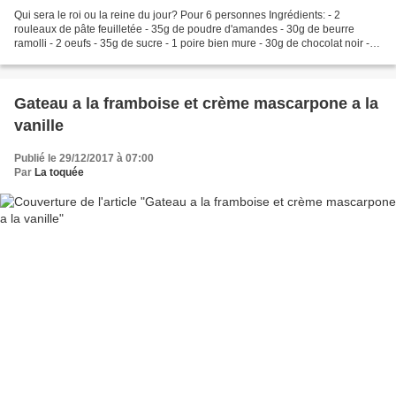
Qui sera le roi ou la reine du jour? Pour 6 personnes Ingrédients: - 2
rouleaux de pâte feuilletée - 35g de poudre d'amandes - 30g de beurre
ramolli - 2 oeufs - 35g de sucre - 1 poire bien mure - 30g de chocolat noir - 1
fève 1) Faire fondre le chocolat...
Gateau a la framboise et crème mascarpone a la
vanille
Publié le 29/12/2017 à 07:00
Par
La toquée