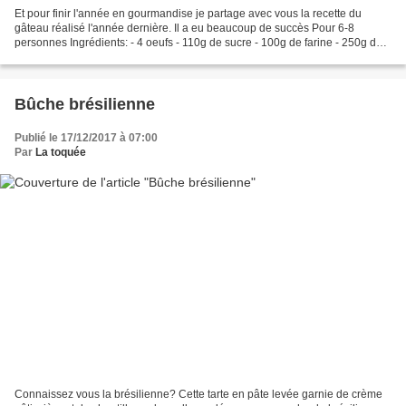
Et pour finir l'année en gourmandise je partage avec vous la recette du
gâteau réalisé l'année dernière. Il a eu beaucoup de succès Pour 6-8
personnes Ingrédients: - 4 oeufs - 110g de sucre - 100g de farine - 250g de
framboises fraiches ou surgelées -...
Bûche brésilienne
Publié le 17/12/2017 à 07:00
Par
La toquée
Connaissez vous la brésilienne? Cette tarte en pâte levée garnie de crème