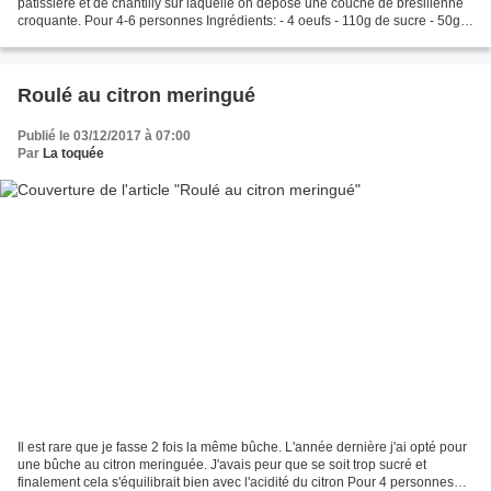
pâtissière et de chantilly sur laquelle on dépose une couche de brésilienne
croquante. Pour 4-6 personnes Ingrédients: - 4 oeufs - 110g de sucre - 50g
de farine - 1 portion de crème...
Roulé au citron meringué
Publié le 03/12/2017 à 07:00
Par
La toquée
Il est rare que je fasse 2 fois la même bûche. L'année dernière j'ai opté pour
une bûche au citron meringuée. J'avais peur que se soit trop sucré et
finalement cela s'équilibrait bien avec l'acidité du citron Pour 4 personnes