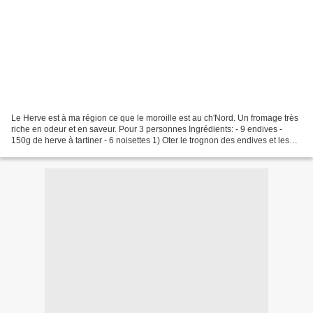
Le Herve est à ma région ce que le moroille est au ch'Nord. Un fromage très
riche en odeur et en saveur. Pour 3 personnes Ingrédients: - 9 endives -
150g de herve à tartiner - 6 noisettes 1) Oter le trognon des endives et les
faire blanchir dans un grand...