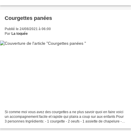
sachet de sauce au fromage (Knorr...
Courgettes panées
Publié le 24/08/2021 à 06:00
Par
La toquée
Si comme moi vous avez des courgettes a ne plus savoir quoi en faire voici
un accompagnement facile et rapide qui plaira a coup sur aux enfants Pour
3 personnes Ingrédients: - 1 courgette - 2 oeufs - 1 assiette de chapelure -
Sel, poivre - Huile d'olive...