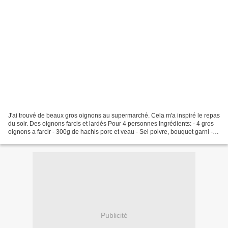
J'ai trouvé de beaux gros oignons au supermarché. Cela m'a inspiré le repas
du soir. Des oignons farcis et lardés Pour 4 personnes Ingrédients: - 4 gros
oignons a farcir - 300g de hachis porc et veau - Sel poivre, bouquet garni - 1
oeuf - 1 cas de chapelure...
Publicité