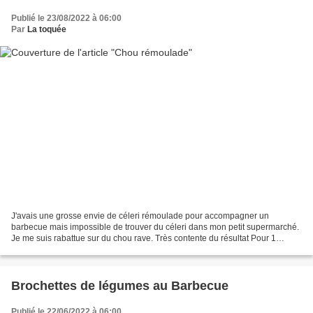
Publié le 23/08/2022 à 06:00
Par
La toquée
J'avais une grosse envie de céleri rémoulade pour accompagner un
barbecue mais impossible de trouver du céleri dans mon petit supermarché.
Je me suis rabattue sur du chou rave. Très contente du résultat Pour 1
saladier Ingrédients: - 2 gros chou rave...
Brochettes de légumes au Barbecue
Publié le 22/06/2022 à 06:00