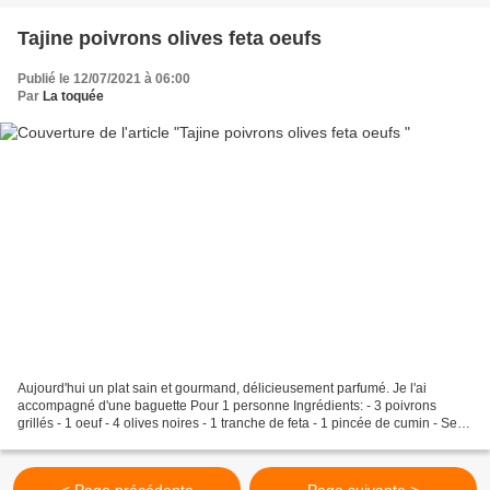
Tajine poivrons olives feta oeufs
Publié le 12/07/2021 à 06:00
Par
La toquée
Aujourd'hui un plat sain et gourmand, délicieusement parfumé. Je l'ai
accompagné d'une baguette Pour 1 personne Ingrédients: - 3 poivrons
grillés - 1 oeuf - 4 olives noires - 1 tranche de feta - 1 pincée de cumin - Sel,
poivre - Quelques feuilles de basilic...