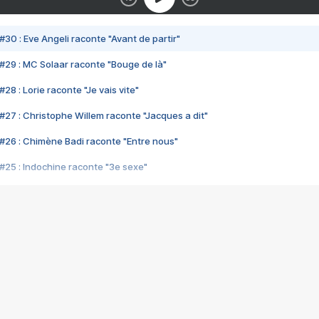
#30 : Eve Angeli raconte "Avant de partir"
#29 : MC Solaar raconte "Bouge de là"
28 : Lorie raconte "Je vais vite"
#27 : Christophe Willem raconte "Jacques a dit"
#26 : Chimène Badi raconte "Entre nous"
#25 : Indochine raconte "3e sexe"
#24 : Zaho raconte "C'est chelou"
#23 : Patrick Bruel raconte "Au café des délices"
#22 : Kyo raconte "Le chemin"
#21 : Nolwenn Leroy raconte "Cassé"
#20 : Patrick Hernandez raconte "Born to be alive"