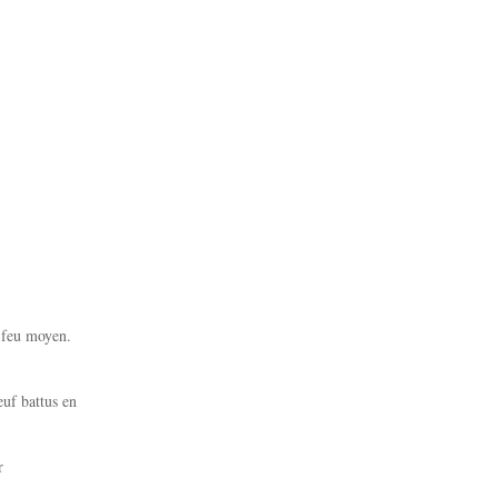
r feu moyen.
euf battus en
r