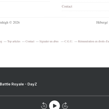
Contact
mhigh © 2026
Hébergé
og
Top articles
Contact
Signaler un abus
C.G.U.
Rémunération en droits d'a
 Battle Royale - DayZ