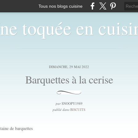
Tous nos blogs cuisine
ne toquée en cuisi
DIMANCHE, 29 MAI 2022
Barquettes à la cerise
par
SNOOPY1989
publié dans
BISCUITS
taine de barquettes