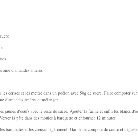
sucre
ne
ises
d'arome d'amandes amères
 les cerises et les mettre dans un poêlon avec 50g de sucre. Faire compoter su
ôme d'amandes amères et mélanger
es jaunes d'oeufs avec le reste de sucre. Ajouter la farine et enfin les blancs d'o
Verser la pâte dans des moules à barquette et enfourner 12 minutes
es barquettes et les creuser légèrement. Garnir de compote de cerise et déguste