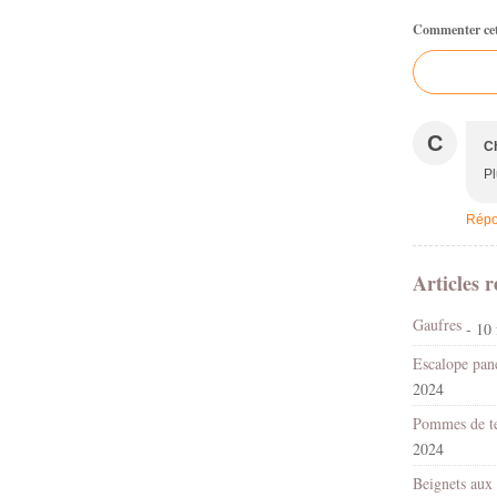
Commenter cet 
C
C
Pl
Répo
Articles r
Gaufres
- 10 
Escalope pané
2024
2024
Beignets au