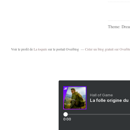
Theme: Drea
Voir le profil de
La toquée
sur le portail Overblog
Créer un blog gratuit sur Overbl
Hall of Game
La folle origine du
0:00