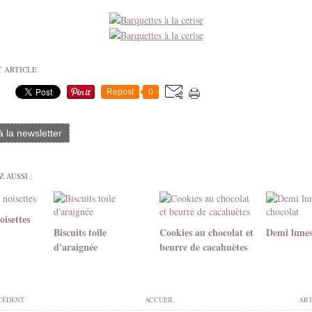
T ARTICLE
Repost
0
 à la newsletter
 AUSSI :
oisettes
Biscuits toile
Cookies au chocolat et
Demi lunes
d'araignée
beurre de cacahuètes
CÉDENT
ACCUEIL
ART