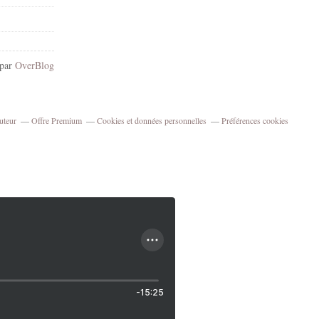
 par
OverBlog
uteur
Offre Premium
Cookies et données personnelles
Préférences cookies
-15:25