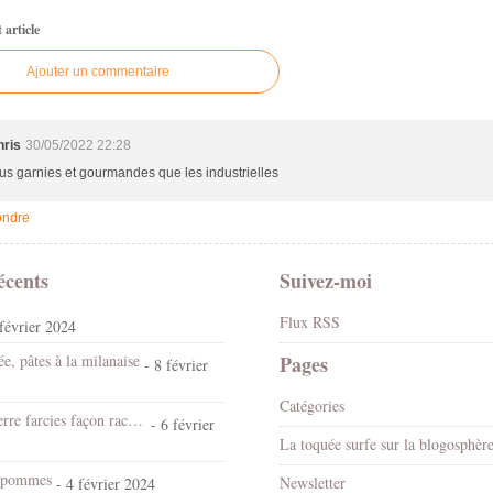
article
Ajouter un commentaire
hris
30/05/2022 22:28
us garnies et gourmandes que les industrielles
ndre
écents
Suivez-moi
Flux RSS
février 2024
e, pâtes à la milanaise
Pages
- 8 février
Catégories
Pommes de terre farcies façon raclette
- 6 février
La toquée surfe sur la blogosphèr
x pommes
Newsletter
- 4 février 2024