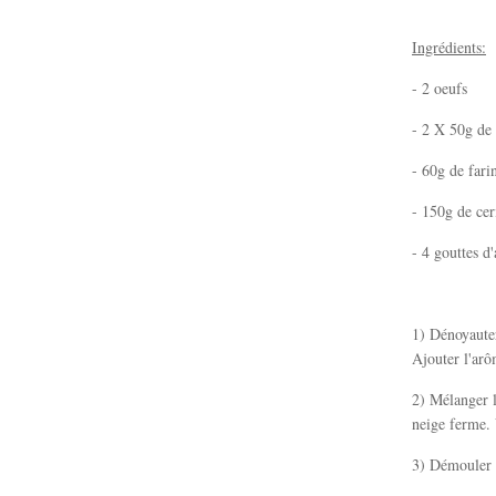
Ingrédients:
- 2 oeufs
- 2 X 50g de 
- 60g de fari
- 150g de cer
- 4 gouttes 
1) Dénoyauter
Ajouter l'ar
2) Mélanger l
neige ferme. 
3) Démouler l