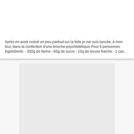
Après en avoir croisé un peu partout sur la toile je me suis lancée, à mon
tour, dans la confection d'une brioche psychédélique Pour 6 personnes
Ingrédients: - 300g de farine - 60g de sucre - 10g de levure fraiche - 1 cas
d'huile - 200ml de lait - 1/2...