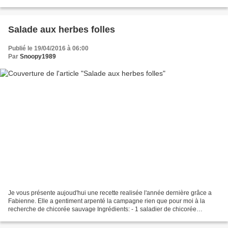
dernier moment avant de la mélanger...
Salade aux herbes folles
Publié le 19/04/2016 à 06:00
Par
Snoopy1989
Je vous présente aujoud'hui une recette realisée l'année dernière grâce a
Fabienne. Elle a gentiment arpenté la campagne rien que pour moi à la
recherche de chicorée sauvage Ingrédients: - 1 saladier de chicorée
sauvage - 3 pommes de terre à chair ferme...