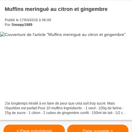
Muffins meringué au citron et gingembre
Publié le 17/04/2016 à 06:00
Par
Snoopy1989
J'ai longtemps hésité à en faire de peur que cela soit trop sucré. Mais
l'équilibre est parfait Pour 10 muffins Ingrédients: - 1 oeuf - 100g de farine -
25g de sucre - 1 citron - 2 cubes de gingembre confit - 150ml de lait - 1/2 cac
de levure sèche -...
< Page précédente
Page suivante >