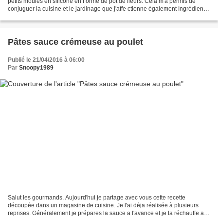
petits moules en silicone en f orme de pot de fleurs. Cela m'a permis de
conjuguer la cuisine et le jardinage que j'affe ctionne également Ingrédients:
- 2 oeufs - 100g de sucre...
Pâtes sauce crémeuse au poulet
Publié le 21/04/2016 à 06:00
Par
Snoopy1989
Salut les gourmands. Aujourd'hui je partage avec vous cette recette
découpée dans un magasine de cuisine. Je l'ai déja réalisée à plusieurs
reprises. Généralement je prépares la sauce a l'avance et je la réchauffe au