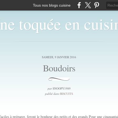
Tous nos blogs cuisine
ne toquée en cuisi
SAMEDI, 9 JANVIER 2016
Boudoirs
par
SNOOPY1989
publié dans
BISCUITS
 faciles à préparer, feront le bonheur des petits et des grands Pour une cinquanta