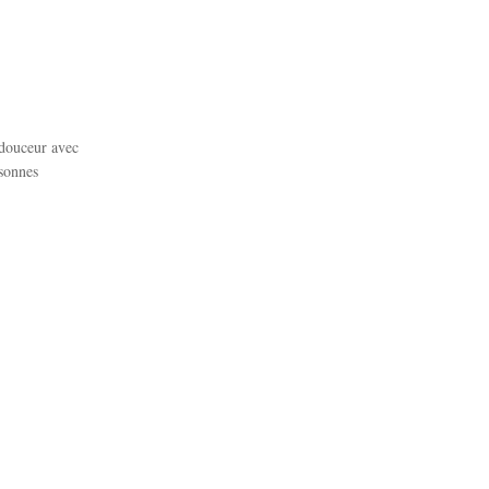
 douceur avec
rsonnes