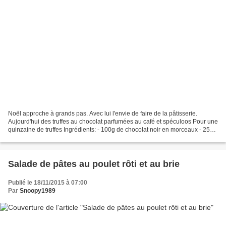
Noël approche à grands pas. Avec lui l'envie de faire de la pâtisserie.
Aujourd'hui des truffes au chocolat parfumées au café et spéculoos Pour une
quinzaine de truffes Ingrédients: - 100g de chocolat noir en morceaux - 25ml
de crème de soja - 1 cas de...
Salade de pâtes au poulet rôti et au brie
Publié le 18/11/2015 à 07:00
Par
Snoopy1989