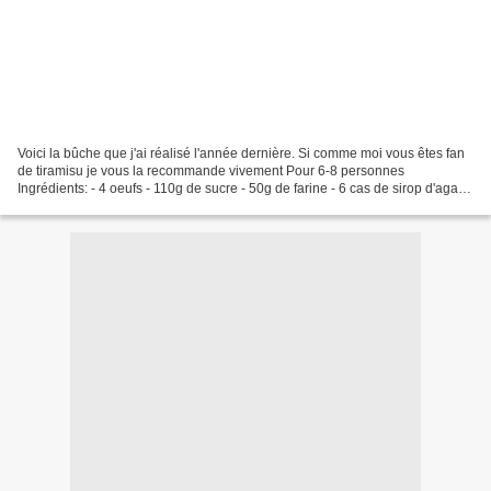
Voici la bûche que j'ai réalisé l'année dernière. Si comme moi vous êtes fan
de tiramisu je vous la recommande vivement Pour 6-8 personnes
Ingrédients: - 4 oeufs - 110g de sucre - 50g de farine - 6 cas de sirop d'agave
- 250g de mascarpone - 1 cac de...