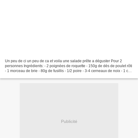
Un peu de ci un peu de ca et voila une salade prête a déguster Pour 2
personnes Ingrédients: - 2 poignées de roquette - 150g de dés de poulet rôti
- 1 morceau de brie - 80g de fusillis - 1/2 poire - 3-4 cerneaux de noix - 1 cac
de miel - 1 cac de moutarde...
Publicité