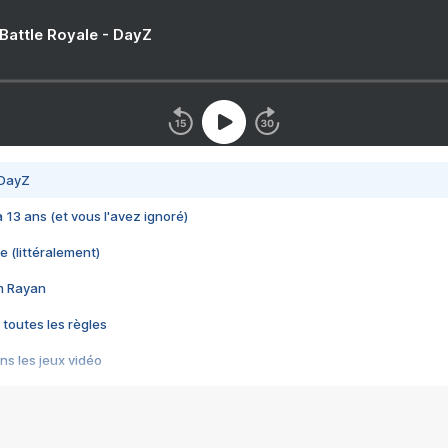
 Battle Royale - DayZ
 DayZ
 a 13 ans (et vous l'avez ignoré)
e (littéralement)
im Rayan
 toutes les règles
s les jeux vidéo
us choquant de Rockstar ? - Le scandale BULLY
e plus moche de Steam