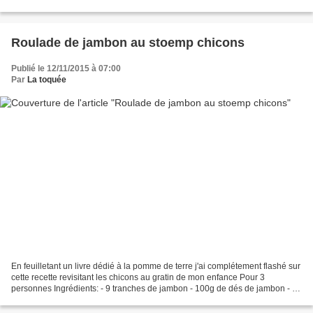
beaucoup de succès. En ce moment...
Roulade de jambon au stoemp chicons
Publié le 12/11/2015 à 07:00
Par
La toquée
En feuilletant un livre dédié à la pomme de terre j'ai complétement flashé sur
cette recette revisitant les chicons au gratin de mon enfance Pour 3
personnes Ingrédients: - 9 tranches de jambon - 100g de dés de jambon - 6
pommes de terre - 9 chicons (ou...