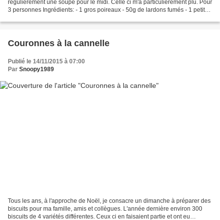
régulièrement une soupe pour le midi. Celle ci m'a particulièrement plu. Pour
3 personnes Ingrédients: - 1 gros poireaux - 50g de lardons fumés - 1 petite
branche de romarin - 50g de spirellis...
Couronnes à la cannelle
Publié le 14/11/2015 à 07:00
Par
Snoopy1989
Tous les ans, à l'approche de Noël, je consacre un dimanche à préparer des
biscuits pour ma famille, amis et collègues. L'année dernière environ 300
biscuits de 4 variétés différentes. Ceux ci en faisaient partie et ont eu